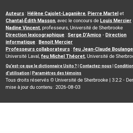
Auteurs
:
Hélène Cajolet-Laganière
,
Pierre Martel
et
Chantal‑Édith Masson
, avec le concours de
Louis Mercier
Nadine Vincent
, professeurs, Université de Sherbrooke
Direction lexicographique
:
Serge D’Amico
-
Direction
informatique
:
Benoit Mercier
Professeurs collaborateurs
:
feu Jean-Claude Boulange
Université Laval,
feu Michel Théoret
, Université de Sherbr
Qu’est-ce que le dictionnaire Usito ?
|
Contactez-nous
|
Conditio
d’utilisation
|
Paramètres des témoins
Tous droits réservés
©
Université de Sherbrooke |
3.2.2
- Der
mise à jour du contenu :
2026-08-03