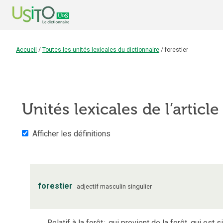
Accueil
/
Toutes les unités lexicales du dictionnaire
/
forestier
Unités lexicales de l’articl
Afficher les définitions
forestier
adjectif
masculin
singulier
Relatif à la forêt
;
qui provient de la forêt, qui est s