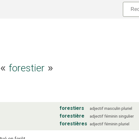
forestier
e «
»
forestiers
adjectif
masculin
pluriel
forestière
adjectif
féminin
singulier
forestières
adjectif
féminin
pluriel
itué en forêt.