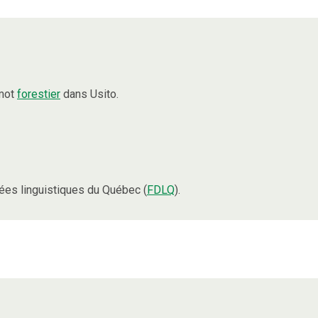
 mot
forestier
dans Usito.
es linguistiques du Québec (
FDLQ
).