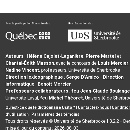
Auteurs
:
Hélène Cajolet-Laganière
,
Pierre Martel
et
Chantal‑Édith Masson
, avec le concours de
Louis Mercier
Nadine Vincent
, professeurs, Université de Sherbrooke
Direction lexicographique
:
Serge D’Amico
-
Direction
informatique
:
Benoit Mercier
Professeurs collaborateurs
:
feu Jean-Claude Boulange
Université Laval,
feu Michel Théoret
, Université de Sherbr
Qu’est-ce que le dictionnaire Usito ?
|
Contactez-nous
|
Conditio
d’utilisation
|
Paramètres des témoins
Tous droits réservés
©
Université de Sherbrooke |
3.2.2
- Der
mise à jour du contenu :
2026-08-03