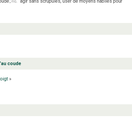
coude
;
fig.
agir sans scrupules, user de moyens habiles pour
u’au coude
oigt
»