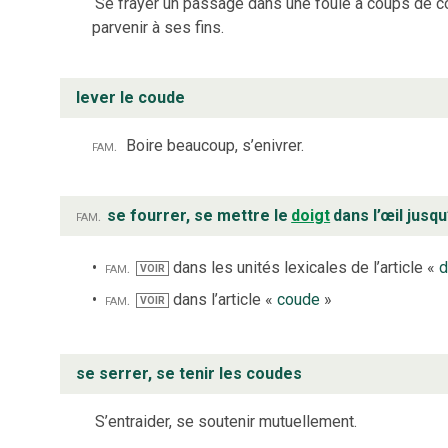
Se frayer un passage dans une foule à coups de 
parvenir à ses fins.
lever le coude
fam.
Boire beaucoup, s’enivrer.
fam.
se fourrer, se mettre le
doigt
dans l’œil jusq
fam.
dans les unités lexicales de l’article «
d
VOIR
fam.
dans l’article «
coude
»
VOIR
se serrer, se tenir les coudes
S’entraider, se soutenir mutuellement.