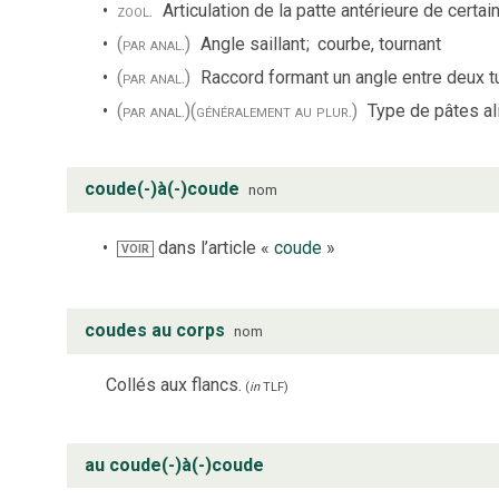
zool.
Articulation de la patte antérieure de certa
(par anal.)
Angle saillant
;
courbe, tournant
(par anal.)
Raccord formant un angle entre deux t
(par anal.)
(généralement au plur.)
Type de pâtes al
coude(-)à(-)coude
nom
dans l’article «
coude
»
VOIR
coudes au corps
nom
Collés aux flancs.
(
in
TLF
)
au coude(-)à(-)coude