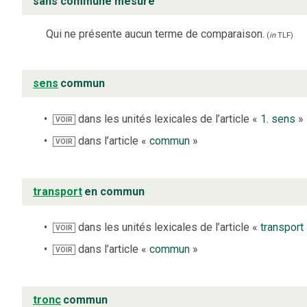
sans commune mesure
Qui ne présente aucun terme de comparaison.
(
in
TLF
)
sens
commun
dans les unités lexicales de l’article «
1. sens
»
VOIR
dans l’article «
commun
»
VOIR
transport
en commun
dans les unités lexicales de l’article «
transport
VOIR
dans l’article «
commun
»
VOIR
tronc
commun