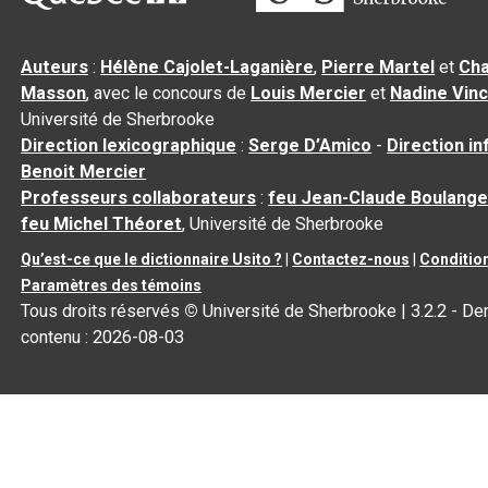
Auteurs
:
Hélène Cajolet-Laganière
,
Pierre Martel
et
Cha
Masson
, avec le concours de
Louis Mercier
et
Nadine Vin
Université de Sherbrooke
Direction lexicographique
:
Serge D’Amico
-
Direction i
Benoit Mercier
Professeurs collaborateurs
:
feu Jean-Claude Boulange
feu Michel Théoret
, Université de Sherbrooke
Qu’est-ce que le dictionnaire Usito ?
|
Contactez-nous
|
Condition
Paramètres des témoins
Tous droits réservés
©
Université de Sherbrooke |
3.2.2
- Der
contenu :
2026-08-03