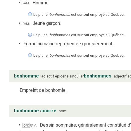
fam.
Homme.
Le pluriel
bonhommes
est surtout employé au Québec.
fam.
Jeune garçon.
Le pluriel
bonhommes
est surtout employé au Québec.
Forme humaine représentée grossièrement.
Le pluriel
bonhommes
est surtout employé au Québec.
bonhomme
bonhommes
adjectif
épicène
singulier
adjectif
é
Empreint de bonhomie.
bonhomme sourire
nom
fam.
Dessin sommaire, généralement constitué d’
Q/C