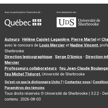
Auteurs
:
Hélène Cajolet-Laganière
,
Pierre Martel
et
Cha
avec le concours de
Louis Mercier
et
Nadine Vincent
, pro
Sherbrooke
Direction lexicographique
:
Serge D’Amico
-
Direction i
Mercier
Professeurs collaborateurs
:
feu Jean-Claude Boulange
feu Michel Théoret
, Université de Sherbrooke
Qu’est-ce que le dictionnaire Usito ?
|
Contactez-nous
|
Condition
Paramètres des témoins
Tous droits réservés
©
Université de Sherbrooke |
3.2.2
- Der
contenu :
2026-08-03