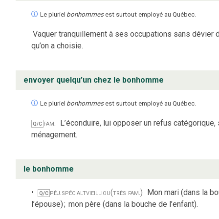
Le pluriel
bonhommes
est surtout employé au Québec.
Vaquer tranquillement à ses occupations sans dévier d
qu’on a choisie.
envoyer quelqu’un chez le bonhomme
Le pluriel
bonhommes
est surtout employé au Québec.
fam.
L’éconduire, lui opposer un refus catégorique,
Q/C
ménagement.
le bonhomme
péj.
spécialt
vieilli
ou
(très fam.)
Mon mari (dans la b
Q/C
l’épouse)
;
mon père (dans la bouche de l’enfant).