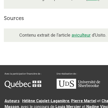
Sources
Contenu extrait de l’article
aviculteur
d’Usito.
Auteurs
:
Hélène Cajolet-Laganière
,
Pierre Martel
et
Cha
Masson
, avec le concours de
Louis Mercier
et
Nadine Vin