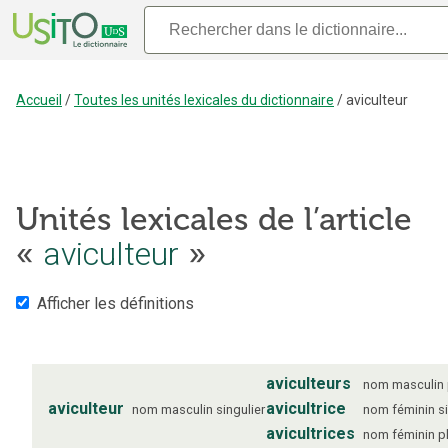
Accueil
/
Toutes les unités lexicales du dictionnaire
/
aviculteur
Unités lexicales de l’article
aviculteur
«
»
Afficher les définitions
aviculteurs
nom
masculin
aviculteur
avicultrice
nom
masculin
singulier
nom
féminin
s
avicultrices
nom
féminin
p