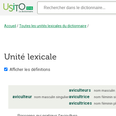
Accueil
/
Toutes les unités lexicales du dictionnaire
/
Unité lexicale
Afficher les définitions
aviculteurs
nom
masculin
aviculteur
avicultrice
nom
masculin
singulier
nom
féminin
s
avicultrices
nom
féminin
p
Personne qui pratique l’aviculture.