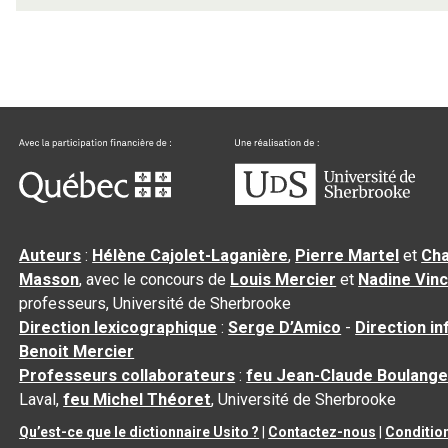
Auteurs
:
Hélène Cajolet-Laganière
,
Pierre Martel
et
Cha
Masson
, avec le concours de
Louis Mercier
et
Nadine Vin
professeurs, Université de Sherbrooke
Direction lexicographique
:
Serge D’Amico
-
Direction i
Benoit Mercier
Professeurs collaborateurs
:
feu Jean-Claude Boulange
Laval,
feu Michel Théoret
, Université de Sherbrooke
Qu’est-ce que le dictionnaire Usito ?
|
Contactez-nous
|
Condition