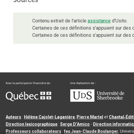
Contenu extrait de l’article
assistance
d’Usito.
Certaines de ces définitions s’appuient sur de
Certaines de ces définitions s’appuient sur de
Auteurs
:
Hélène Cajolet-Laganière
,
Pierre Martel
et
Chantal‑Édi
Direction lexicographique
:
Serge D’Amico
-
Direction informati
Professeurs collaborateurs
:
feu Jean-Claude Boulanger
, Univers