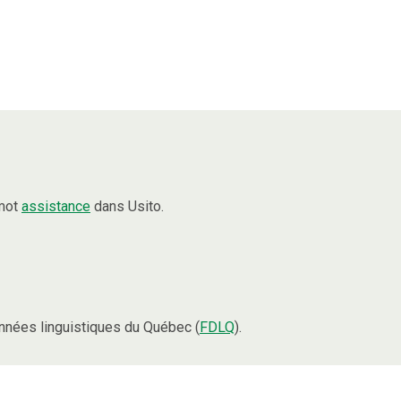
 mot
assistance
dans Usito.
nées linguistiques du Québec (
FDLQ
).