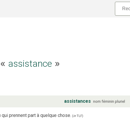
assistance
e «
»
assistances
nom
féminin
pluriel
qui prennent part à quelque chose.
(
in
TLF
)