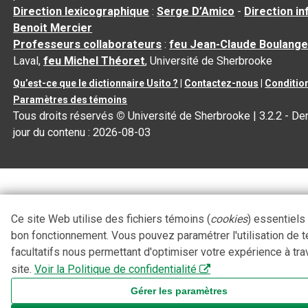
Direction lexicographique
:
Serge D’Amico
-
Direction i
Benoit Mercier
Professeurs collaborateurs
:
feu Jean-Claude Boulange
Laval,
feu Michel Théoret
, Université de Sherbrooke
Qu’est-ce que le dictionnaire Usito ?
|
Contactez-nous
|
Condition
Paramètres des témoins
Tous droits réservés
©
Université de Sherbrooke |
3.2.2
- Der
jour du contenu :
2026-08-03
Ce site Web utilise des fichiers témoins (
cookies
) essentiels
bon fonctionnement. Vous pouvez paramétrer l'utilisation de 
facultatifs nous permettant d'optimiser votre expérience à tra
site.
Voir la Politique de confidentialité
Gérer les paramètres