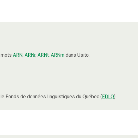
s mots
ARN
,
ARNr
,
ARNt
,
ARNm
dans Usito.
le Fonds de données linguistiques du Québec (
FDLQ
).