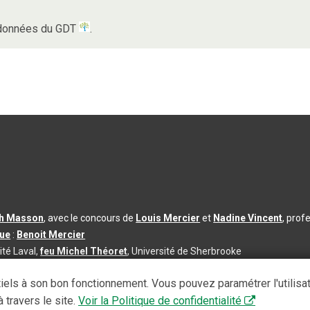
s données du GDT
.
th Masson
, avec le concours de
Louis Mercier
et
Nadine Vincent
, prof
que
:
Benoit Mercier
ité Laval,
feu Michel Théoret
, Université de Sherbrooke
s d’utilisation
|
Paramètres des témoins
iels à son bon fonctionnement. Vous pouvez paramétrer l'utilisa
se à jour du contenu :
2026-08-03
 travers le site.
Voir la Politique de confidentialité