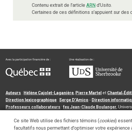
Contenu extrait de l’article
ARN
d’Usito.
Certaines de ces définitions s’appuient sur de
Auteurs
:
Hélène Cajolet-Laganière
,
Pierre Martel
et
Chantal‑Édi
Direction lexicographique
:
Serge D’Amico
-
Direction informati
Professeurs collaborateurs
:
feu Jean-Claude Boulanger
, Univers
Qu’est-ce que le dictionnaire Usito ?
|
Contactez-nous
|
Condition
Ce site Web utilise des fichiers témoins (
cookies
) essent
Tous droits réservés
©
Université de Sherbrooke |
3.2.2
- Dernière mi
facultatifs nous permettant d'optimiser votre expérience à