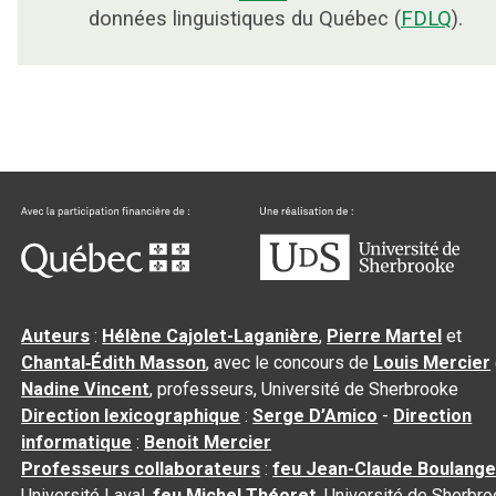
données linguistiques du Québec (
FDLQ
).
Auteurs
:
Hélène Cajolet-Laganière
,
Pierre Martel
et
Chantal‑Édith Masson
, avec le concours de
Louis Mercier
Nadine Vincent
, professeurs, Université de Sherbrooke
Direction lexicographique
:
Serge D’Amico
-
Direction
informatique
:
Benoit Mercier
Professeurs collaborateurs
:
feu Jean-Claude Boulange
Université Laval,
feu Michel Théoret
, Université de Sherbr