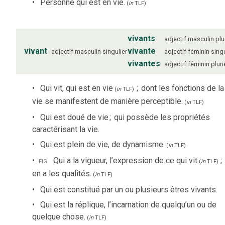
Personne qui est en vie.
(
in
TLF
)
vivants
adjectif
masculin
plu
vivant
vivante
adjectif
masculin
singulier
adjectif
féminin
singu
vivantes
adjectif
féminin
pluri
Qui vit, qui est en vie
;
dont les fonctions de la
(
in
TLF
)
vie se manifestent de manière perceptible.
(
in
TLF
)
Qui est doué de vie
;
qui possède les propriétés
caractérisant la vie.
Qui est plein de vie, de dynamisme.
(
in
TLF
)
fig.
Qui a la vigueur, l’expression de ce qui vit
;
(
in
TLF
)
en a les qualités.
(
in
TLF
)
Qui est constitué par un ou plusieurs êtres vivants.
Qui est la réplique, l’incarnation de quelqu’un ou de
quelque chose.
(
in
TLF
)