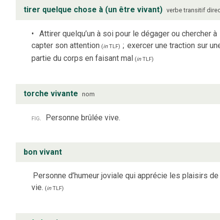
tirer quelque chose à (un être vivant)
verbe
transitif dire
Attirer quelqu’un à soi pour le dégager ou chercher à
capter son attention
;
exercer une traction sur un
(
in
TLF
)
partie du corps en faisant mal
(
in
TLF
)
torche vivante
nom
fig.
Personne brûlée vive.
bon vivant
Personne d’humeur joviale qui apprécie les plaisirs de 
vie.
(
in
TLF
)