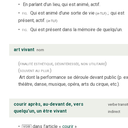
En parlant d’un lieu, qui est animé, actif.
fig.
Qui est animé d’une sorte de vie
;
qui est
(
in
TLF
)
présent, actif.
(
in
TLF
)
fig.
Qui est présent dans la mémoire de quelqu’un.
art vivant
nom
(finalité esthétique, désintéressée, non utilitaire)
(souvent au plur.)
Art dont la performance se déroule devant public (p. ex.
théâtre, danse, musique, opéra, arts du cirque, etc.).
courir après, au-devant de, vers
verbe
transit
quelqu’un, un être vivant
indirect
dans l’article «
courir
»
VOIR