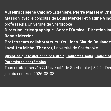
Auteurs
:
Hélène Cajolet-Laganière
,
Pierre Martel
et
Cha
Masson
, avec le concours de
Louis Mercier
et
Nadine Vin
professeurs, Université de Sherbrooke
Direction lexicographique
:
Serge D’Amico
-
Direction i
Benoit Mercier
Professeurs collaborateurs
:
feu Jean-Claude Boulange
Laval,
feu Michel Théoret
, Université de Sherbrooke
Qu’est-ce que le dictionnaire Usito ?
|
Contactez-nous
|
Condition
Paramètres des témoins
Tous droits réservés
©
Université de Sherbrooke |
3.2.2
- Der
jour du contenu :
2026-08-03