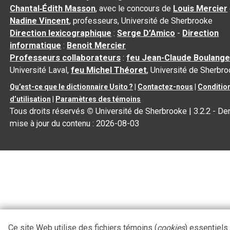
Chantal‑Édith Masson
, avec le concours de
Louis Mercier
Nadine Vincent
, professeurs, Université de Sherbrooke
Direction lexicographique
:
Serge D’Amico
-
Direction
informatique
:
Benoit Mercier
Professeurs collaborateurs
:
feu Jean-Claude Boulange
Université Laval,
feu Michel Théoret
, Université de Sherbr
Qu’est-ce que le dictionnaire Usito ?
|
Contactez-nous
|
Conditio
d’utilisation
|
Paramètres des témoins
Tous droits réservés
©
Université de Sherbrooke |
3.2.2
- Der
mise à jour du contenu :
2026-08-03
Ce site Web utilise des fichiers témoins (
cookies
) essentiels