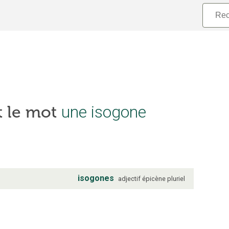
une isogone
t le mot
isogones
adjectif
épicène
pluriel