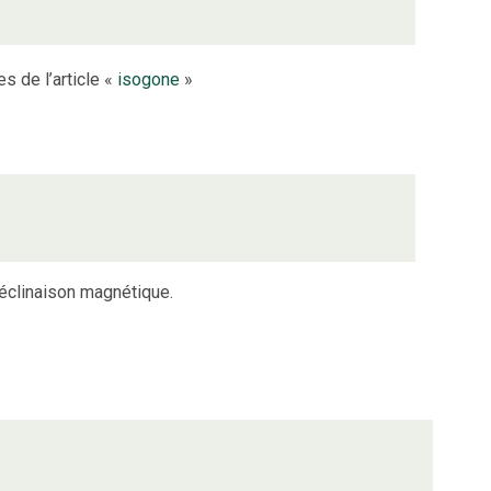
s de l’article «
isogone
»
éclinaison magnétique.