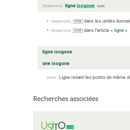
techn.
phys.
ligne
isogone
nom
techn.
phys.
dans les unités lexicale
VOIR
techn.
phys.
dans l’article «
ligne
»
VOIR
ligne isogone
une isogone
phys.
Ligne reliant les points de même d
Recherches associées