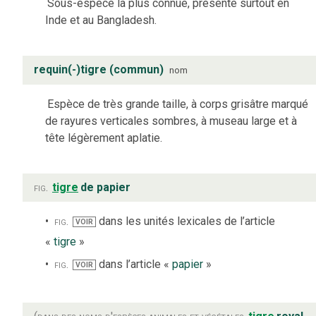
Sous-espèce la plus connue, présente surtout en
Inde et au Bangladesh.
requin(-)tigre (commun)
nom
Espèce de très grande taille, à corps grisâtre marqué
de rayures verticales sombres, à museau large et à
tête légèrement aplatie.
fig.
tigre
de papier
fig.
dans les unités lexicales de l’article
VOIR
«
tigre
»
fig.
dans l’article «
papier
»
VOIR