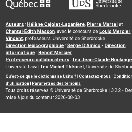
Auteurs
:
Hélène Cajolet-Laganière
,
Pierre Martel
et
Chantal‑Édith Masson
, avec le concours de
Louis Mercier
Vincent
, professeurs, Université de Sherbrooke
Direction lexicographique
:
Serge D’Amico
-
Direction
informatique
:
Benoit Mercier
Professeurs collaborateurs
:
feu Jean-Claude Boulange
Université Laval,
feu Michel Théoret
, Université de Sherbr
Qu’est-ce que le dictionnaire Usito ?
|
Contactez-nous
|
Conditio
d’utilisation
|
Paramètres des témoins
Tous droits réservés
©
Université de Sherbrooke |
3.2.2
- Der
mise à jour du contenu :
2026-08-03