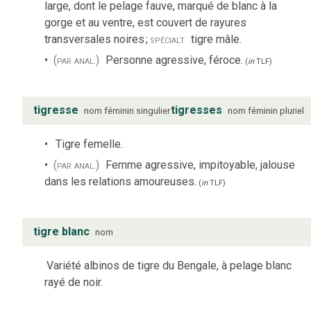
large, dont le pelage fauve, marqué de blanc à la
gorge et au ventre, est couvert de rayures
transversales noires
;
spécialt
tigre mâle.
(par anal.)
Personne agressive, féroce.
(
in
TLF
)
tigresse
tigresses
nom
féminin
singulier
nom
féminin
pluriel
Tigre femelle.
(par anal.)
Femme agressive, impitoyable, jalouse
dans les relations amoureuses.
(
in
TLF
)
tigre blanc
nom
Variété albinos de tigre du Bengale, à pelage blanc
rayé de noir.