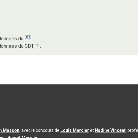
s données du
.
s données du GDT
.
th Masson
, avec le concours de
Louis Mercier
et
Nadine Vincent
, prof
que
:
Benoit Mercier