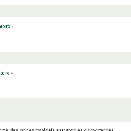
atoire
»
ntaire
»
rime, des indices matériels susceptibles d’apporter des