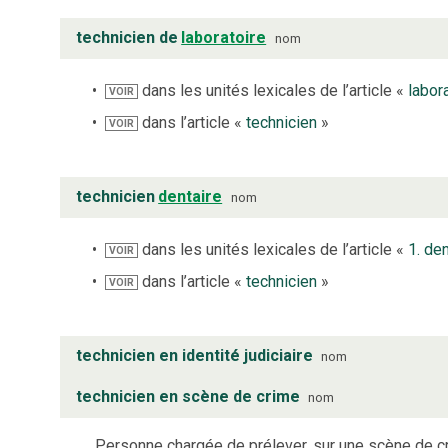
technicien de
laboratoire
nom
dans les unités lexicales de l’article «
labor
VOIR
dans l’article «
technicien
»
VOIR
technicien
dentaire
nom
dans les unités lexicales de l’article «
1. de
VOIR
dans l’article «
technicien
»
VOIR
technicien en identité judiciaire
nom
technicien en scène de crime
nom
Personne chargée de prélever, sur une scène de c