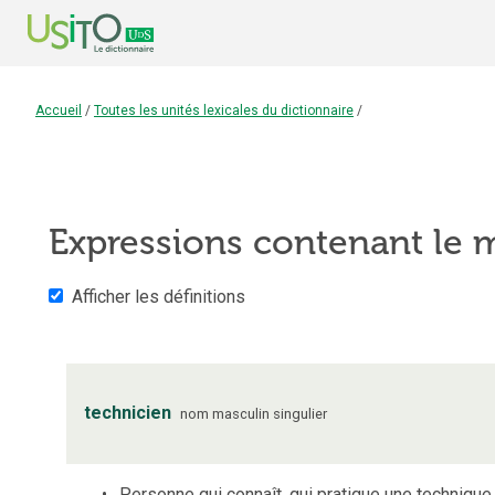
Accueil
/
Toutes les unités lexicales du dictionnaire
/
Expressions contenant le
Afficher les définitions
technicien
nom
masculin
singulier
Personne qui connaît, qui pratique une technique 