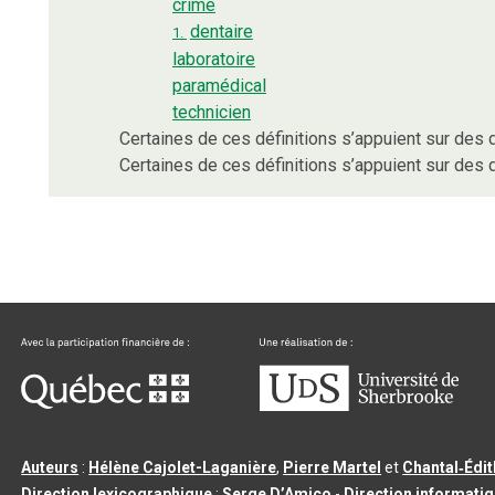
crime
dentaire
1.
laboratoire
paramédical
technicien
Certaines de ces définitions s’appuient sur de
Certaines de ces définitions s’appuient sur de
Auteurs
:
Hélène Cajolet-Laganière
,
Pierre Martel
et
Chantal‑Édi
Direction lexicographique
:
Serge D’Amico
-
Direction informati