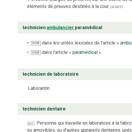
éléments de preuves destinés à la cour.
(
in
GDT
)
technicien
ambulancier
paramédical
dans les unités lexicales de l’article «
ambul
VOIR
dans l’article «
paramédical
»
VOIR
technicien de laboratoire
Laborantin.
technicien dentaire
Personne qui travaille en laboratoire à la fabri
Q/C
ou amovibles, ou d’autres appareils dentaires spéc