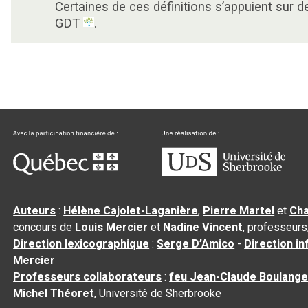
Certaines de ces définitions s’appuient sur 
GDT
.
Auteurs
:
Hélène Cajolet-Laganière
,
Pierre Martel
et
Cha
concours de
Louis Mercier
et
Nadine Vincent
, professeurs
Direction lexicographique
:
Serge D’Amico
-
Direction i
Mercier
Professeurs collaborateurs
:
feu Jean-Claude Boulange
Michel Théoret
, Université de Sherbrooke