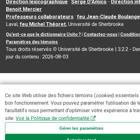
Direction lexicographique
:
Serge D’Amico
-
Direction i
Benoit Mercier
Professeurs collaborateurs
:
feu Jean-Claude Boulange
Laval,
feu Michel Théoret
, Université de Sherbrooke
Qu’est-ce que le dictionnaire Usito ?
|
Contactez-nous
|
Condition
Paramètres des témoins
Tous droits réservés
©
Université de Sherbrooke |
3.2.2
- Der
jour du contenu :
2026-08-03
Ce site Web utilise des fichiers témoins (
cookies
) essentiels
bon fonctionnement. Vous pouvez paramétrer l'utilisation de 
facultatifs nous permettant d'optimiser votre expérience à tra
site.
Voir la Politique de confidentialité
Gérer les paramètres