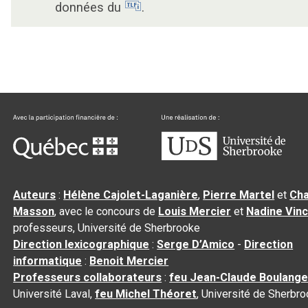
données du
.
Auteurs
:
Hélène Cajolet-Laganière
,
Pierre Martel
et
Cha
Masson
, avec le concours de
Louis Mercier
et
Nadine Vin
professeurs, Université de Sherbrooke
Direction lexicographique
:
Serge D’Amico
-
Direction
informatique
:
Benoit Mercier
Professeurs collaborateurs
:
feu Jean-Claude Boulange
Université Laval,
feu Michel Théoret
, Université de Sherbr