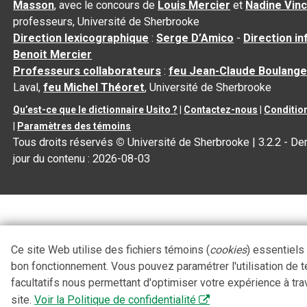
Masson
, avec le concours de
Louis Mercier
et
Nadine Vin
professeurs, Université de Sherbrooke
Direction lexicographique
:
Serge D’Amico
-
Direction i
Benoit Mercier
Professeurs collaborateurs
:
feu Jean-Claude Boulange
Laval,
feu Michel Théoret
, Université de Sherbrooke
Qu’est-ce que le dictionnaire Usito ?
|
Contactez-nous
|
Condition
|
Paramètres des témoins
Tous droits réservés
©
Université de Sherbrooke |
3.2.2
- Der
jour du contenu :
2026-08-03
Ce site Web utilise des fichiers témoins (
cookies
) essentiels
bon fonctionnement. Vous pouvez paramétrer l'utilisation de 
facultatifs nous permettant d'optimiser votre expérience à tra
site.
Voir la Politique de confidentialité