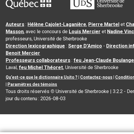
Auteurs
:
Hélène Cajolet-Laganière
,
Pierre Martel
et
Cha
Masson
, avec le concours de
Louis Mercier
et
Nadine Vin
professeurs, Université de Sherbrooke
Direction lexicographique
:
Serge D’Amico
-
Direction i
Benoit Mercier
Professeurs collaborateurs
:
feu Jean-Claude Boulange
Laval,
feu Michel Théoret
, Université de Sherbrooke
Qu’est-ce que le dictionnaire Usito ?
|
Contactez-nous
|
Condition
|
Paramètres des témoins
Tous droits réservés
©
Université de Sherbrooke |
3.2.2
- Der
jour du contenu :
2026-08-03