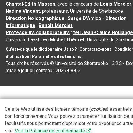
Chantal‑Édith Masson
, avec le concours de
Louis Mercier
Nadine Vincent
, professeurs, Université de Sherbrooke
Direction lexicographique
:
Serge D’Amico
-
Direction
informatique
:
Benoit Mercier
Professeurs collaborateurs
:
feu Jean-Claude Boulange
Université Laval,
feu Michel Théoret
, Université de Sherbr
Qu’est-ce que le dictionnaire Usito ?
|
Contactez-nous
|
Conditio
d’utilisation
|
Paramètres des témoins
Tous droits réservés
©
Université de Sherbrooke |
3.2.2
- Der
mise à jour du contenu :
2026-08-03
Ce site Web utilise des fichiers témoins (
cookies
) essentiels
bon fonctionnement. Vous pouvez paramétrer l'utilisation de 
facultatifs nous permettant d'optimiser votre expérience à tra
site.
Voir la Politique de confidentialité