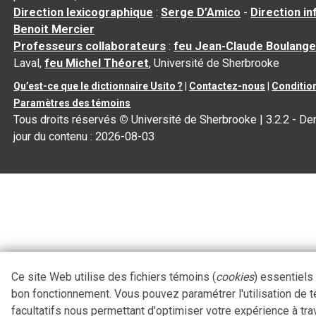
Direction lexicographique
:
Serge D’Amico
-
Direction i
Benoit Mercier
Professeurs collaborateurs
:
feu Jean-Claude Boulange
Laval,
feu Michel Théoret
, Université de Sherbrooke
Qu’est-ce que le dictionnaire Usito ?
|
Contactez-nous
|
Condition
Paramètres des témoins
Tous droits réservés
©
Université de Sherbrooke |
3.2.2
- Der
jour du contenu :
2026-08-03
Ce site Web utilise des fichiers témoins (
cookies
) essentiels
bon fonctionnement. Vous pouvez paramétrer l'utilisation de 
facultatifs nous permettant d'optimiser votre expérience à tra