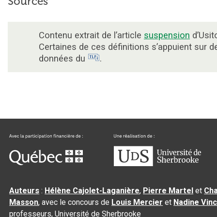
Sources
Contenu extrait de l’article
suspension
d’Usit
Certaines de ces définitions s’appuient sur d
données du
.
Auteurs
:
Hélène Cajolet-Laganière
,
Pierre Martel
et
Cha
Masson
, avec le concours de
Louis Mercier
et
Nadine Vin
professeurs, Université de Sherbrooke