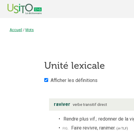
Accueil
/
Mots
Unité lexicale
Afficher les définitions
raviver
verbe
transitif direct
Rendre plus vif
;
redonner de la vig
fig.
Faire revivre, ranimer.
(
in
TLF
)