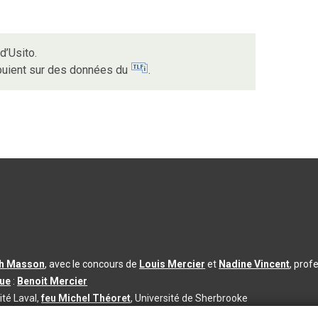
d’Usito.
ppuient sur des données du
.
th Masson
, avec le concours de
Louis Mercier
et
Nadine Vincent
, prof
que
:
Benoit Mercier
ité Laval,
feu Michel Théoret
, Université de Sherbrooke