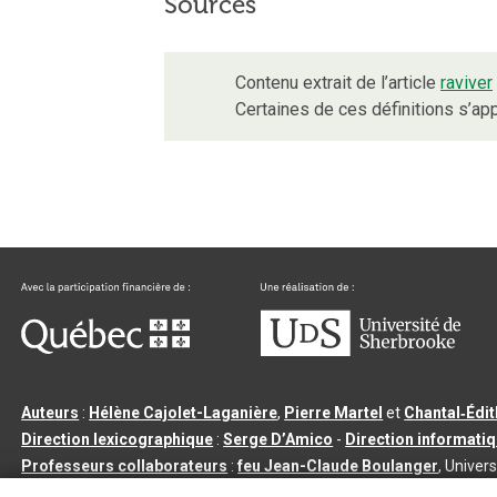
Sources
Contenu extrait de l’article
raviver
Certaines de ces définitions s’a
Auteurs
:
Hélène Cajolet-Laganière
,
Pierre Martel
et
Chantal‑Édi
Direction lexicographique
:
Serge D’Amico
-
Direction informati
Professeurs collaborateurs
:
feu Jean-Claude Boulanger
, Univers