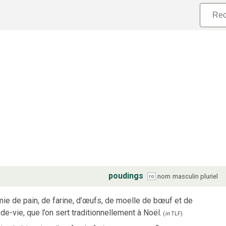
poudings
nom
masculin
pluriel
ro
ie de pain, de farine, d’œufs, de moelle de bœuf et de
e-vie, que l’on sert traditionnellement à Noël.
(
in
TLF
)