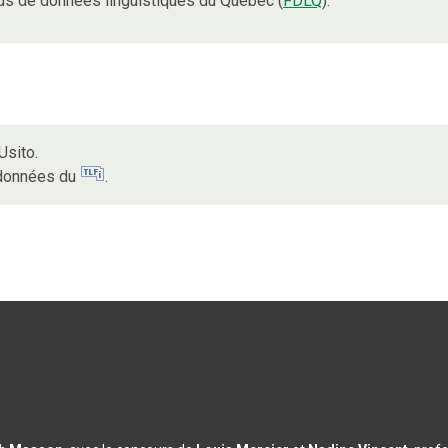
ds de données linguistiques du Québec (
FDLQ
).
Usito.
s données du
.