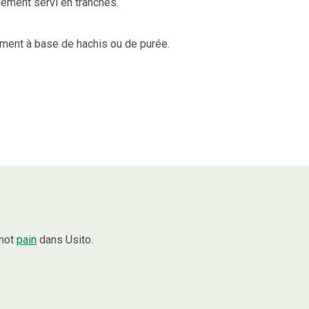
lement servi en tranches.
ement à base de hachis ou de purée.
 mot
pain
dans Usito.