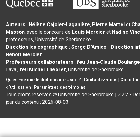
Auteurs
:
Hélène Cajolet-Laganière
,
Pierre Martel
et
Cha
Masson
, avec le concours de
Louis Mercier
et
Nadine Vin
professeurs, Université de Sherbrooke
Direction lexicographique
:
Serge D’Amico
-
Direction i
Benoit Mercier
Professeurs collaborateurs
:
feu Jean-Claude Boulange
Laval,
feu Michel Théoret
, Université de Sherbrooke
Qu’est-ce que le dictionnaire Usito ?
|
Contactez-nous
|
Conditio
d’utilisation
|
Paramètres des témoins
Tous droits réservés
©
Université de Sherbrooke |
3.2.2
- Der
jour du contenu :
2026-08-03