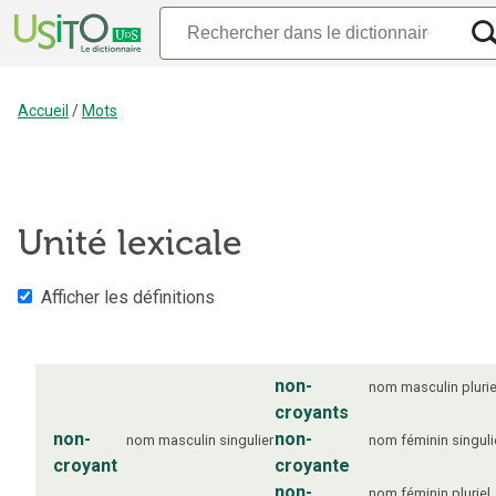
Accueil
/
Mots
Unité lexicale
Afficher les définitions
non-
nom
masculin
plurie
croyants
non-
non-
nom
masculin
singulier
nom
féminin
singuli
croyant
croyante
non-
nom
féminin
pluriel