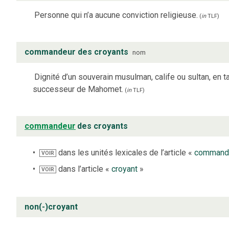
Personne qui n’a aucune conviction religieuse.
(
in
TLF
)
commandeur des croyants
nom
Dignité d’un souverain musulman, calife ou sultan, en t
successeur de Mahomet.
(
in
TLF
)
commandeur
des croyants
dans les unités lexicales de l’article «
command
VOIR
dans l’article «
croyant
»
VOIR
non(-)croyant