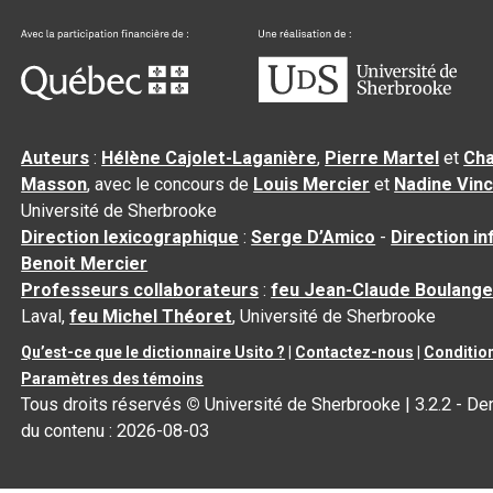
Auteurs
:
Hélène Cajolet-Laganière
,
Pierre Martel
et
Cha
Masson
, avec le concours de
Louis Mercier
et
Nadine Vin
Université de Sherbrooke
Direction lexicographique
:
Serge D’Amico
-
Direction i
Benoit Mercier
Professeurs collaborateurs
:
feu Jean-Claude Boulange
Laval,
feu Michel Théoret
, Université de Sherbrooke
Qu’est-ce que le dictionnaire Usito ?
|
Contactez-nous
|
Condition
Paramètres des témoins
Tous droits réservés
©
Université de Sherbrooke |
3.2.2
- Der
du contenu :
2026-08-03