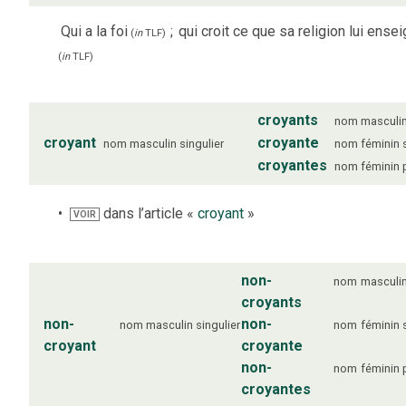
Qui a la foi
;
qui croit ce que sa religion lui ensei
(
in
TLF
)
(
in
TLF
)
croyants
nom
masculi
croyant
croyante
nom
masculin
singulier
nom
féminin
croyantes
nom
féminin
dans l’article «
croyant
»
VOIR
non-
nom
masculi
croyants
non-
non-
nom
masculin
singulier
nom
féminin
croyant
croyante
non-
nom
féminin
croyantes