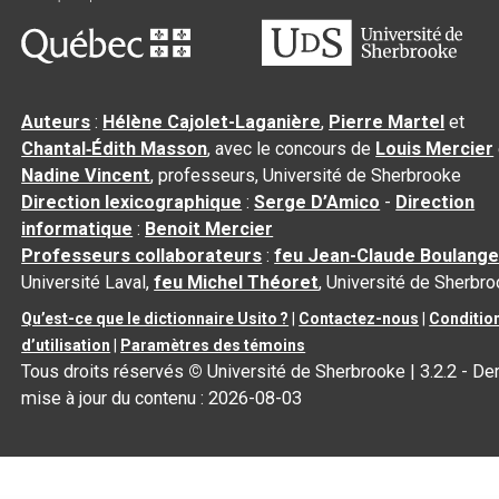
Auteurs
:
Hélène Cajolet-Laganière
,
Pierre Martel
et
Chantal‑Édith Masson
, avec le concours de
Louis Mercier
Nadine Vincent
, professeurs, Université de Sherbrooke
Direction lexicographique
:
Serge D’Amico
-
Direction
informatique
:
Benoit Mercier
Professeurs collaborateurs
:
feu Jean-Claude Boulange
Université Laval,
feu Michel Théoret
, Université de Sherbr
Qu’est-ce que le dictionnaire Usito ?
|
Contactez-nous
|
Conditio
d’utilisation
|
Paramètres des témoins
Tous droits réservés
©
Université de Sherbrooke |
3.2.2
- Der
mise à jour du contenu :
2026-08-03