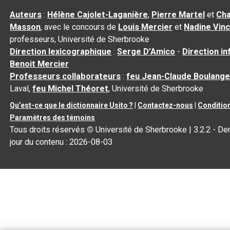
Auteurs
:
Hélène Cajolet-Laganière
,
Pierre Martel
et
Cha
Masson
, avec le concours de
Louis Mercier
et
Nadine Vin
professeurs, Université de Sherbrooke
Direction lexicographique
:
Serge D’Amico
-
Direction i
Benoit Mercier
Professeurs collaborateurs
:
feu Jean-Claude Boulange
Laval,
feu Michel Théoret
, Université de Sherbrooke
Qu’est-ce que le dictionnaire Usito ?
|
Contactez-nous
|
Condition
Paramètres des témoins
Tous droits réservés
©
Université de Sherbrooke |
3.2.2
- Der
jour du contenu :
2026-08-03