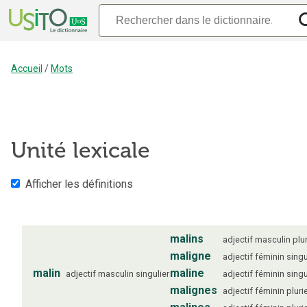
Accueil
/
Mots
Unité lexicale
Afficher les définitions
malins
adjectif
masculin
plur
maligne
adjectif
féminin
singu
malin
maline
adjectif
masculin
singulier
adjectif
féminin
singu
malignes
adjectif
féminin
pluri