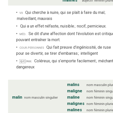
malines
adjectif
féminin
pluri
vx
Qui cherche à nuire, qui se plaît à faire du mal
;
malveillant, mauvais
Qui a un effet néfaste, nuisible
;
nocif, pernicieux.
méd.
Se dit d’une affection dont l’évolution est critiqu
pouvant entraîner la mort.
cour.
personnes
Qui fait preuve d’ingéniosité, de ruse
pour se divertir, se tirer d’embarras
;
intelligent
fam.
Coléreux, qui s’emporte facilement
;
méchant
Q/C
dangereux
malins
nom
masculin
plur
maligne
nom
féminin
singu
malin
maline
nom
masculin
singulier
nom
féminin
singu
malignes
nom
féminin
pluri
malines
nom
féminin
pluri