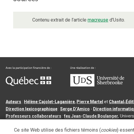
Contenu extrait de l’article
macreuse
d’Usito.
Auteurs
:
Hélène Cajolet-Laganière
,
Pierre Martel
et
Chantal‑Édi
Direction lexicographique
:
Serge D’Amico
-
Direction informati
Professeurs collaborateurs
:
feu Jean-Claude Boulanger
, Univers
Qu’est-ce que le dictionnaire Usito ?
|
Contactez-nous
|
Condition
Ce site Web utilise des fichiers témoins (
cookies
) essent
Tous droits réservés
©
Université de Sherbrooke |
3.2.2
- Dernière mi