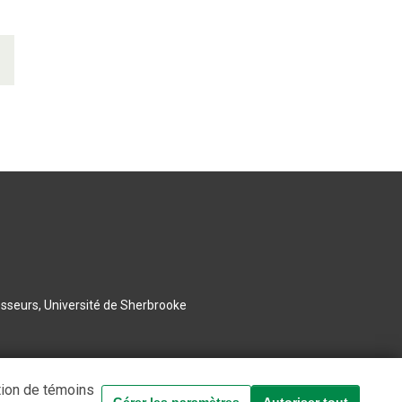
esseurs, Université de Sherbrooke
tion de témoins
Gérer les paramètres
Autoriser tout