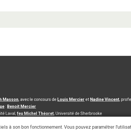
th Masson
, avec le concours de
Louis Mercier
et
Nadine Vincent
, prof
que
:
Benoit Mercier
ité Laval,
feu Michel Théoret
, Université de Sherbrooke
s d’utilisation
|
Paramètres des témoins
iels à son bon fonctionnement. Vous pouvez paramétrer l'utilisa
se à jour du contenu :
2026-08-03