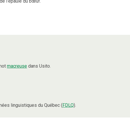
de l’épaule du bœuf.
 mot
macreuse
dans Usito.
ées linguistiques du Québec (
FDLQ
).