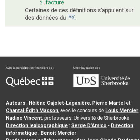
facture
2.
Certaines de ces définitions s’appuient sur
des données du
.
Auteurs
:
Hélène Cajolet-Laganière
,
Pierre Martel
et
Chantal‑Édith Masson
, avec le concours de
Louis Mercier
Nadine Vincent
, professeurs, Université de Sherbrooke
Direction lexicographique
:
Serge D’Amico
-
Direction
informatique
:
Benoit Mercier