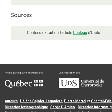
Sources
Contenu extrait de l’article
bouleau
d’Usito.
Auteurs
:
Hélène Cajolet-Laganière
,
Pierre Martel
et
Chantal‑Édi
Direction lexicographique
:
Serge D’Amico
-
Direction informati