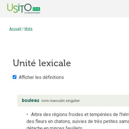
Accueil
/
Mots
Unité lexicale
Afficher les définitions
bouleau
nom
masculin
singulier
Arbre des régions froides et tempérées de l’hém
des fleurs en chatons, suivies de très petites samar
détache en minces feuillets.