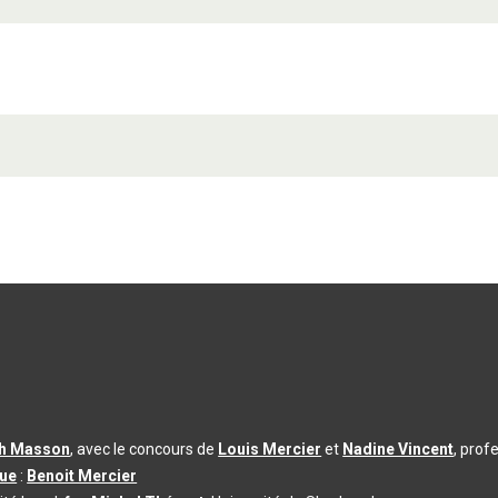
th Masson
, avec le concours de
Louis Mercier
et
Nadine Vincent
, prof
que
:
Benoit Mercier