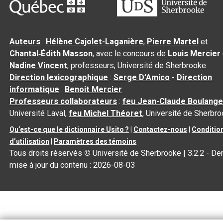
Auteurs
:
Hélène Cajolet-Laganière
,
Pierre Martel
et
Chantal‑Édith Masson
, avec le concours de
Louis Mercier
Nadine Vincent
, professeurs, Université de Sherbrooke
Direction lexicographique
:
Serge D’Amico
-
Direction
informatique
:
Benoit Mercier
Professeurs collaborateurs
:
feu Jean-Claude Boulange
Université Laval,
feu Michel Théoret
, Université de Sherbr
Qu’est-ce que le dictionnaire Usito ?
|
Contactez-nous
|
Conditio
d’utilisation
|
Paramètres des témoins
Tous droits réservés
©
Université de Sherbrooke |
3.2.2
- Der
mise à jour du contenu :
2026-08-03