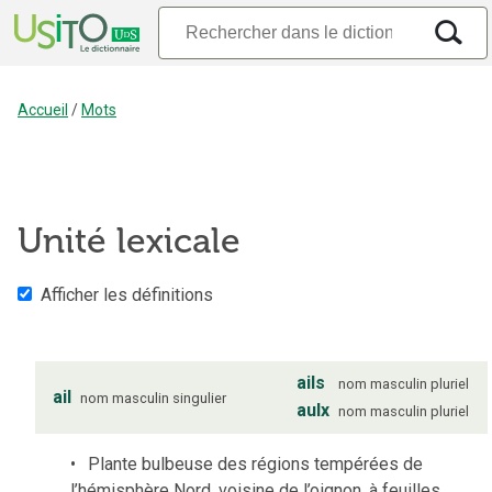
Accueil
/
Mots
Unité lexicale
Afficher les définitions
ails
nom
masculin
pluriel
ail
nom
masculin
singulier
aulx
nom
masculin
pluriel
Plante bulbeuse des régions tempérées de
l’hémisphère Nord, voisine de l’oignon, à feuilles