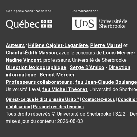
Auteurs
:
Hélène Cajolet-Laganière
,
Pierre Martel
et
Chantal‑Édith Masson
, avec le concours de
Louis Mercier
Nadine Vincent
, professeurs, Université de Sherbrooke
Direction lexicographique
:
Serge D’Amico
-
Direction
informatique
:
Benoit Mercier
Professeurs collaborateurs
:
feu Jean-Claude Boulange
Université Laval,
feu Michel Théoret
, Université de Sherbr
Qu’est-ce que le dictionnaire Usito ?
|
Contactez-nous
|
Conditio
d’utilisation
|
Paramètres des témoins
Tous droits réservés
©
Université de Sherbrooke |
3.2.2
- Der
mise à jour du contenu :
2026-08-03