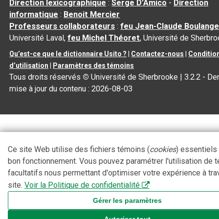
Direction lexicographique
:
Serge D’Amico
-
Direction
informatique
:
Benoit Mercier
Professeurs collaborateurs
:
feu Jean-Claude Boulange
Université Laval,
feu Michel Théoret
, Université de Sherbr
Qu’est-ce que le dictionnaire Usito ?
|
Contactez-nous
|
Conditio
d’utilisation
|
Paramètres des témoins
Tous droits réservés
©
Université de Sherbrooke |
3.2.2
- Der
mise à jour du contenu :
2026-08-03
Ce site Web utilise des fichiers témoins (
cookies
) essentiels
bon fonctionnement. Vous pouvez paramétrer l'utilisation de 
facultatifs nous permettant d'optimiser votre expérience à tra
site.
Voir la Politique de confidentialité
Gérer les paramètres