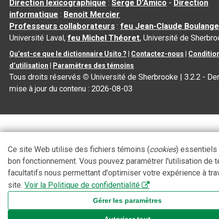
Direction lexicographique
:
Serge D’Amico
-
Direction
informatique
:
Benoit Mercier
Professeurs collaborateurs
:
feu Jean-Claude Boulange
Université Laval,
feu Michel Théoret
, Université de Sherbr
Qu’est-ce que le dictionnaire Usito ?
|
Contactez-nous
|
Conditio
d’utilisation
|
Paramètres des témoins
Tous droits réservés
©
Université de Sherbrooke |
3.2.2
- Der
mise à jour du contenu :
2026-08-03
Ce site Web utilise des fichiers témoins (
cookies
) essentiels
bon fonctionnement. Vous pouvez paramétrer l'utilisation de 
facultatifs nous permettant d'optimiser votre expérience à tra
site.
Voir la Politique de confidentialité
Gérer les paramètres