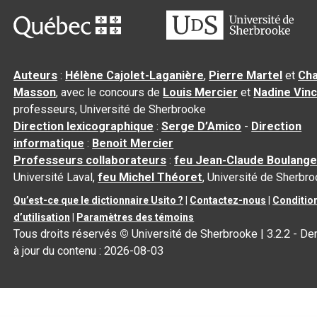
Auteurs
:
Hélène Cajolet-Laganière
,
Pierre Martel
et
Cha
Masson
, avec le concours de
Louis Mercier
et
Nadine Vin
professeurs, Université de Sherbrooke
Direction lexicographique
:
Serge D’Amico
-
Direction
informatique
:
Benoit Mercier
Professeurs collaborateurs
:
feu Jean-Claude Boulange
Université Laval,
feu Michel Théoret
, Université de Sherbr
Qu’est-ce que le dictionnaire Usito ?
|
Contactez-nous
|
Conditio
d’utilisation
|
Paramètres des témoins
Tous droits réservés
©
Université de Sherbrooke |
3.2.2
- De
à jour du contenu :
2026-08-03