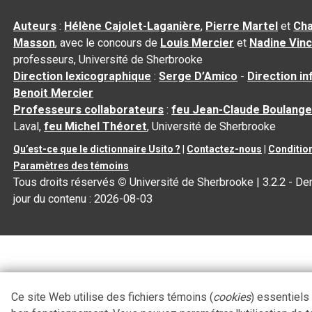
Auteurs
:
Hélène Cajolet-Laganière
,
Pierre Martel
et
Cha
Masson
, avec le concours de
Louis Mercier
et
Nadine Vin
professeurs, Université de Sherbrooke
Direction lexicographique
:
Serge D’Amico
-
Direction i
Benoit Mercier
Professeurs collaborateurs
:
feu Jean-Claude Boulange
Laval,
feu Michel Théoret
, Université de Sherbrooke
Qu’est-ce que le dictionnaire Usito ?
|
Contactez-nous
|
Condition
Paramètres des témoins
Tous droits réservés
©
Université de Sherbrooke |
3.2.2
- Der
jour du contenu :
2026-08-03
Ce site Web utilise des fichiers témoins (
cookies
) essentiels