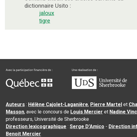
dictionnaire Usito :
jaloux
tigre
Auteurs
:
Hélène Cajolet-Laganière
,
Pierre Martel
et
Cha
Masson
, avec le concours de
Louis Mercier
et
Nadine Vin
professeurs, Université de Sherbrooke
Direction lexicographique
:
Serge D’Amico
-
Direction i
Benoit Mercier