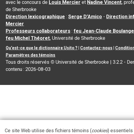
avec le concours de
Louis Mercier
et
Nadine Vincent
, pro
de Sherbrooke
Direction lexicographique
:
Serge D’Amico
-
Direction i
Mercier
Professeurs collaborateurs
:
feu Jean-Claude Boulange
feu Michel Théoret
, Université de Sherbrooke
Qu’est-ce que le dictionnaire Usito ?
|
Contactez-nous
|
Condition
Paramètres des témoins
Tous droits réservés
©
Université de Sherbrooke |
3.2.2
- Der
contenu :
2026-08-03
Ce site Web utilise des fichiers témoins (
cookies
) essentiels