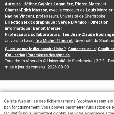
Auteurs
:
Hélène Cajolet-Laganière
,
Pierre Martel
et
Chantal‑Édith Masson
, avec le concours de
Louis Mercier
Nadine Vincent
, professeurs, Université de Sherbrooke
Direction lexicographique
:
Serge D’Amico
-
Direction
informatique
:
Benoit Mercier
Professeurs collaborateurs
:
feu Jean-Claude Boulange
Université Laval,
feu Michel Théoret
, Université de Sherbr
Qu’est-ce que le dictionnaire Usito ?
|
Contactez-nous
|
Conditio
d’utilisation
|
Paramètres des témoins
Tous droits réservés
©
Université de Sherbrooke |
3.2.2
- Der
mise à jour du contenu :
2026-08-03
Ce site Web utilise des fichiers témoins (
cookies
) essentiels
bon fonctionnement. Vous pouvez paramétrer l'utilisation de 
facultatifs nous permettant d'optimiser votre expérience à tra