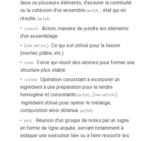
deux ou plusieurs éléments, d’assurer la continuité
ou la cohésion d’un ensemble
;
état qui en
(
in
TLF
)
résulte.
(
in
TLF
)
constr.
Action, manière de joindre les éléments
d’un assemblage.
(par méton.)
Ce qui est utilisé pour la liaison
(mortier, plâtre, etc.).
chim.
Force qui réunit des atomes pour former une
structure plus stable.
cuisine
Opération consistant à incorporer un
ingrédient à une préparation pour la rendre
homogène et consistante
;
(par méton.)
(
in
TLF
)
ingrédient utilisé pour opérer le mélange,
composition ainsi obtenue.
(
in
TLF
)
mus.
Réunion d’un groupe de notes par un signe
en forme de ligne arquée, servant notamment à
indiquer une exécution liée ou à faire ressortir les