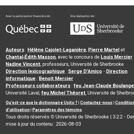
Auteurs
:
Hélène Cajolet-Laganière
,
Pierre Martel
et
Chantal‑Édith Masson
, avec le concours de
Louis Mercier
Nadine Vincent
, professeurs, Université de Sherbrooke
Direction lexicographique
:
Serge D’Amico
-
Direction
informatique
:
Benoit Mercier
Professeurs collaborateurs
:
feu Jean-Claude Boulange
Université Laval,
feu Michel Théoret
, Université de Sherbr
Qu’est-ce que le dictionnaire Usito ?
|
Contactez-nous
|
Conditio
d’utilisation
|
Paramètres des témoins
Tous droits réservés
©
Université de Sherbrooke |
3.2.2
- Der
mise à jour du contenu :
2026-08-03