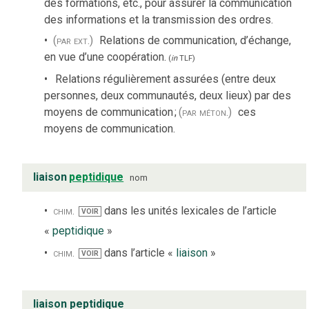
des formations, etc., pour assurer la communication
des informations et la transmission des ordres.
(par ext.)
Relations de communication, d’échange,
en vue d’une coopération.
(
in
TLF
)
Relations régulièrement assurées (entre deux
personnes, deux communautés, deux lieux) par des
moyens de communication
;
(par méton.)
ces
moyens de communication.
liaison
peptidique
nom
chim.
dans les unités lexicales de l’article
VOIR
«
peptidique
»
chim.
dans l’article «
liaison
»
VOIR
liaison peptidique