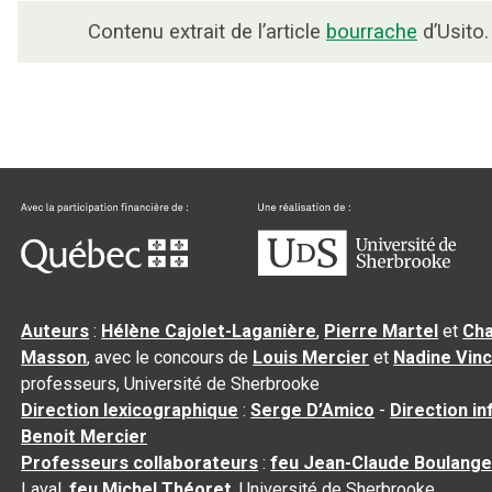
Contenu extrait de l’article
bourrache
d’Usito.
Auteurs
:
Hélène Cajolet-Laganière
,
Pierre Martel
et
Cha
Masson
, avec le concours de
Louis Mercier
et
Nadine Vin
professeurs, Université de Sherbrooke
Direction lexicographique
:
Serge D’Amico
-
Direction i
Benoit Mercier
Professeurs collaborateurs
:
feu Jean-Claude Boulange
Laval,
feu Michel Théoret
, Université de Sherbrooke