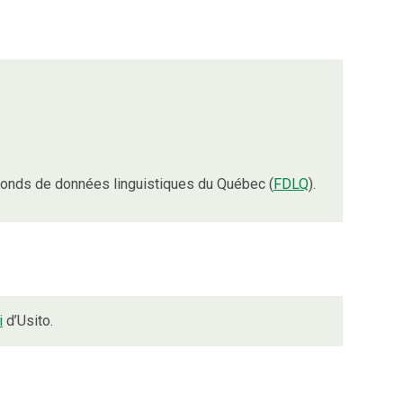
onds de données linguistiques du Québec (
FDLQ
).
i
d’Usito.