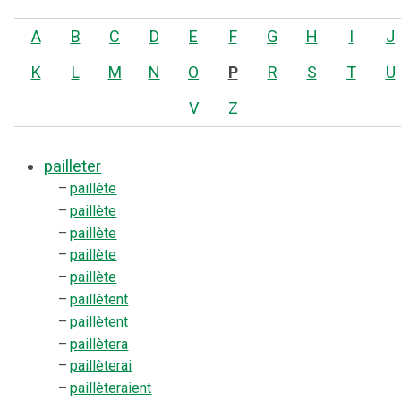
A
B
C
D
E
F
G
H
I
J
K
L
M
N
O
P
R
S
T
U
V
Z
pailleter
–
paillète
–
paillète
–
paillète
–
paillète
–
paillète
–
paillètent
–
paillètent
–
paillètera
–
paillèterai
–
paillèteraient