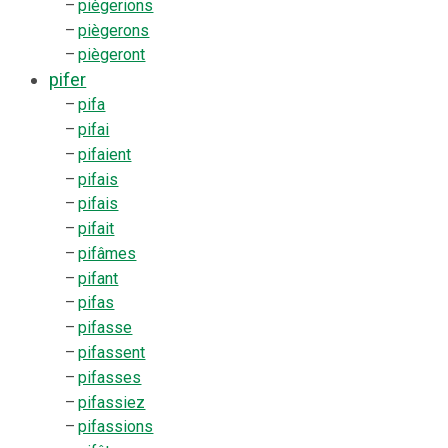
–
piègerions
–
piègerons
–
piègeront
pifer
–
pifa
–
pifai
–
pifaient
–
pifais
–
pifais
–
pifait
–
pifâmes
–
pifant
–
pifas
–
pifasse
–
pifassent
–
pifasses
–
pifassiez
–
pifassions