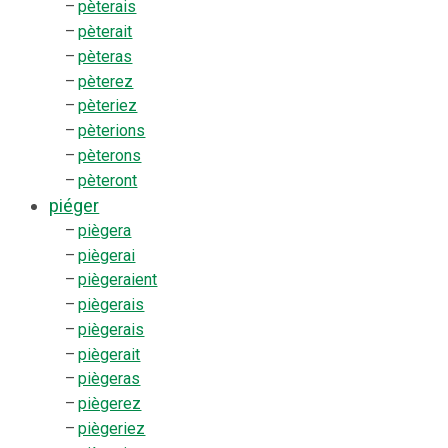
–
pèterais
–
pèterait
–
pèteras
–
pèterez
–
pèteriez
–
pèterions
–
pèterons
–
pèteront
piéger
–
piègera
–
piègerai
–
piègeraient
–
piègerais
–
piègerais
–
piègerait
–
piègeras
–
piègerez
–
piègeriez