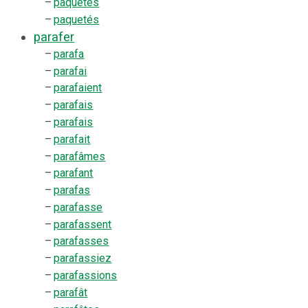
–
paquètes
–
paquetés
parafer
–
parafa
–
parafai
–
parafaient
–
parafais
–
parafais
–
parafait
–
parafâmes
–
parafant
–
parafas
–
parafasse
–
parafassent
–
parafasses
–
parafassiez
–
parafassions
–
parafât