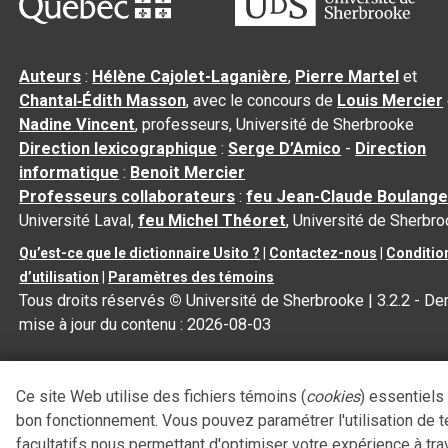
Auteurs
:
Hélène Cajolet-Laganière
,
Pierre Martel
et
Chantal‑Édith Masson
, avec le concours de
Louis Mercier
Nadine Vincent
, professeurs, Université de Sherbrooke
Direction lexicographique
:
Serge D’Amico
-
Direction
informatique
:
Benoit Mercier
Professeurs collaborateurs
:
feu Jean-Claude Boulange
Université Laval,
feu Michel Théoret
, Université de Sherbr
Qu’est-ce que le dictionnaire Usito ?
|
Contactez-nous
|
Conditio
d’utilisation
|
Paramètres des témoins
Tous droits réservés
©
Université de Sherbrooke |
3.2.2
- Der
mise à jour du contenu :
2026-08-03
Ce site Web utilise des fichiers témoins (
cookies
) essentiels
bon fonctionnement. Vous pouvez paramétrer l'utilisation de 
facultatifs nous permettant d'optimiser votre expérience à tra