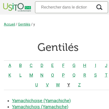
Accueil
/
Gentilés
/
y
Gentilés
A
B
C
D
E
F
G
H
I
J
K
L
M
N
O
P
Q
R
S
T
U
V
W
Y
Z
Yamachichoise (Yamachiche)
Yamachichois (Yamachiche)