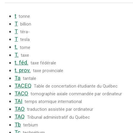
t
tonne
T
billion
T
téra-
T
tesla
t.
tome
T.
taxe
t. féd.
taxe fédérale
t. prov.
taxe provinciale
Ta
tantale
TACEQ
Table de concertation étudiante du Québec
TACO
tomographie axiale commandée par ordinateur
TAI
temps atomique international
TAO
traduction assistée par ordinateur
TAQ
Tribunal administratif du Québec
Tb
terbium
Tc
technétium