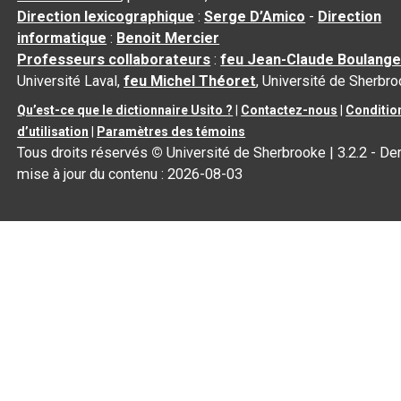
Direction lexicographique
:
Serge D’Amico
-
Direction
informatique
:
Benoit Mercier
Professeurs collaborateurs
:
feu Jean-Claude Boulange
Université Laval,
feu Michel Théoret
, Université de Sherbr
Qu’est-ce que le dictionnaire Usito ?
|
Contactez-nous
|
Conditio
d’utilisation
|
Paramètres des témoins
Tous droits réservés
©
Université de Sherbrooke |
3.2.2
- Der
mise à jour du contenu :
2026-08-03