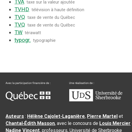
TVA
taxe sur la valeur ajoutée
TVHD
télévision à haute définition
TVQ
taxe de vente du Québec
TVQ
taxe de vente du Québec
TW
térawatt
typogr.
typographie
Auteurs
:
Hélène Cajolet-Laganière
,
Pierre Martel
et
Chantal‑Édith Masson
, avec le concours de
Louis Mercier
Nadine Vincent
, professeurs, Université de Sherbrooke