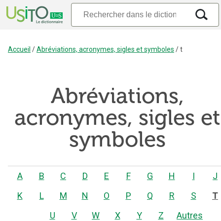
Accueil
/
Abréviations, acronymes, sigles et symboles
/
t
Abréviations,
acronymes, sigles et
symboles
A
B
C
D
E
F
G
H
I
J
K
L
M
N
O
P
Q
R
S
T
U
V
W
X
Y
Z
Autres