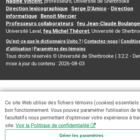
Nadine Vincent
, professeurs, Université de Sherbrooke
Direction lexicographique
:
Serge D’Amico
-
Direction
informatique
:
Benoit Mercier
Professeurs collaborateurs
:
feu Jean-Claude Boulange
Université Laval,
feu Michel Théoret
, Université de Sherbr
Qu’est-ce que le dictionnaire Usito ?
|
Contactez-nous
|
Conditio
d’utilisation
|
Paramètres des témoins
Tous droits réservés
©
Université de Sherbrooke |
3.2.2
- Der
mise à jour du contenu :
2026-08-03
Ce site Web utilise des fichiers témoins (
cookies
) essentiels
bon fonctionnement. Vous pouvez paramétrer l'utilisation de 
facultatifs nous permettant d'optimiser votre expérience à tra
site.
Voir la Politique de confidentialité
Gérer les paramètres