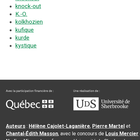
knock-out
K.-O.
kolkhozien
kufique
kurde
kystique
Auteurs
:
Hélène Cajolet-Laganière
,
Pierre Martel
et
Chantal‑Édith Masson
, avec le concours de
Louis Mercier