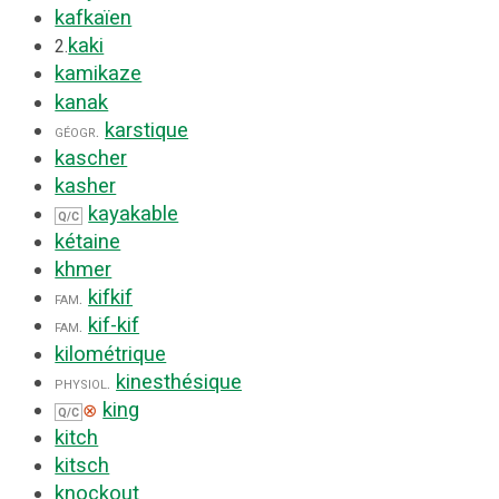
kafkaïen
kaki
2.
kamikaze
kanak
karstique
géogr.
kascher
kasher
kayakable
Q/C
kétaine
khmer
kifkif
fam.
kif-kif
fam.
kilométrique
kinesthésique
physiol.
king
⊗
Q/C
kitch
kitsch
knockout