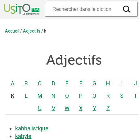
Accueil
/
Adjectifs
/
k
Adjectifs
A
B
C
D
E
F
G
H
I
J
K
L
M
N
O
P
Q
R
S
T
U
V
W
X
Y
Z
kabbalistique
kabyle